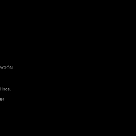
MACIÓN
Hnos.
UR