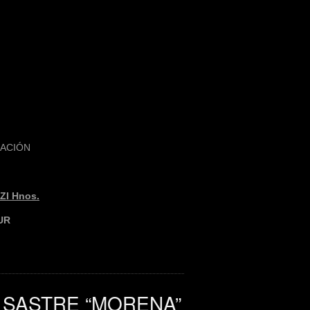
MACIÓN
I Hnos.
UR
 SASTRE “MORENA”