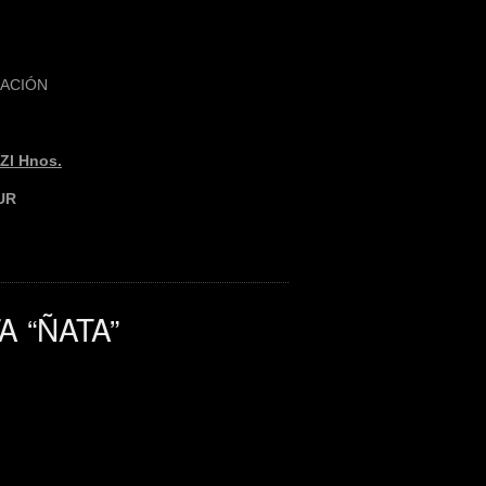
MACIÓN
I Hnos.
UR
A “ÑATA”