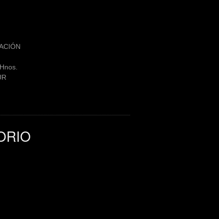
MACIÓN
Hnos.
UR
ORIO